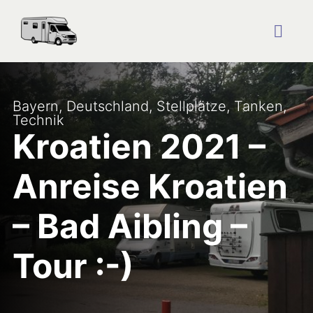
Zum
Inhalt
springen
Togg
Navig
Startseite
Bayern
,
Deutschland
,
Stellplätze
,
Tanken
,
Technik
Reise Blog
Kroatien 2021 –
Anreise Kroatien
Plätze
– Bad Aibling –
Über uns
Tour :-)
Kontakt