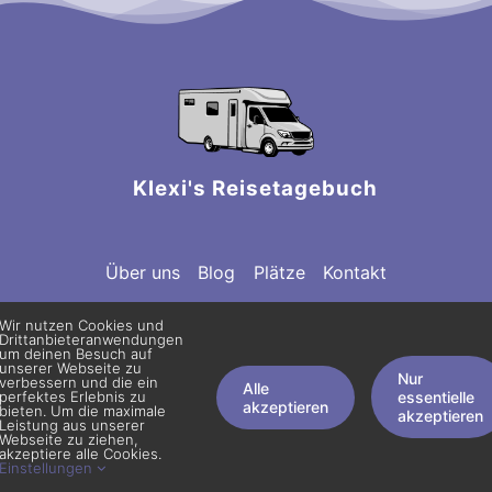
Klexi's Reisetagebuch
Über uns
Blog
Plätze
Kontakt
Wir nutzen Cookies und
Drittanbieteranwendungen
um deinen Besuch auf
unserer Webseite zu
© Copyright | klex abenteuer | Alle Rechte vorbehalten |
Impressum
|
Nur
verbessern und die ein
Datenschutzerklärung
Alle
perfektes Erlebnis zu
essentielle
akzeptieren
bieten. Um die maximale
akzeptieren
Leistung aus unserer
Webseite zu ziehen,
akzeptiere alle Cookies.
Einstellungen