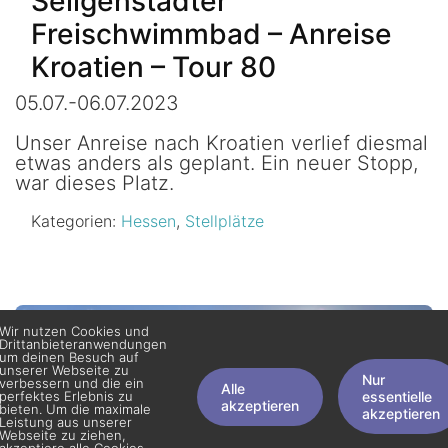
Seligenstädter
Freischwimmbad – Anreise
Kroatien – Tour 80
05.07.-06.07.2023
Unser Anreise nach Kroatien verlief diesmal
etwas anders als geplant. Ein neuer Stopp,
war dieses Platz.
Kategorien:
Hessen
,
Stellplätze
Wir nutzen Cookies und
Drittanbieteranwendungen
um deinen Besuch auf
unserer Webseite zu
Nur
verbessern und die ein
Alle
perfektes Erlebnis zu
essentielle
akzeptieren
bieten. Um die maximale
akzeptieren
Leistung aus unserer
Webseite zu ziehen,