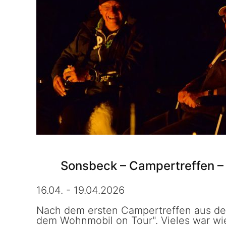
Sonsbeck – Campertreffen – 
16.04. - 19.04.2026
Nach dem ersten Campertreffen aus der
dem Wohnmobil on Tour". Vieles war wi