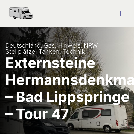
Zum
Inhalt
springen
Togg
Navig
Startseite
Deutschland
,
Gas
,
Hinweis
,
NRW
,
Stellplätze
,
Tanken
,
Technik
Reise Blog
Externsteine
Hermannsdenkma
Plätze
– Bad Lippspringe
Über uns
– Tour 47
Kontakt