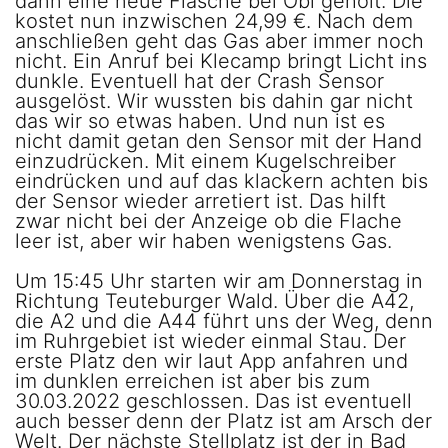
dann eine neue Flasche bei Obi geholt. Die
kostet nun inzwischen 24,99 €. Nach dem
anschließen geht das Gas aber immer noch
nicht. Ein Anruf bei Klecamp bringt Licht ins
dunkle. Eventuell hat der Crash Sensor
ausgelöst. Wir wussten bis dahin gar nicht
das wir so etwas haben. Und nun ist es
nicht damit getan den Sensor mit der Hand
einzudrücken. Mit einem Kugelschreiber
eindrücken und auf das klackern achten bis
der Sensor wieder arretiert ist. Das hilft
zwar nicht bei der Anzeige ob die Flache
leer ist, aber wir haben wenigstens Gas.
Um 15:45 Uhr starten wir am Donnerstag in
Richtung Teuteburger Wald. Über die A42,
die A2 und die A44 führt uns der Weg, denn
im Ruhrgebiet ist wieder einmal Stau. Der
erste Platz den wir laut App anfahren und
im dunklen erreichen ist aber bis zum
30.03.2022 geschlossen. Das ist eventuell
auch besser denn der Platz ist am Arsch der
Welt. Der nächste Stellplatz ist der in Bad