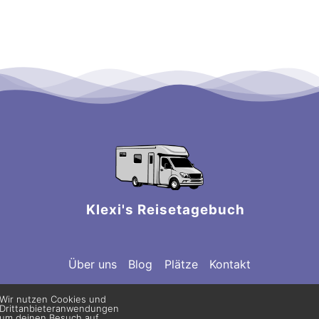
Klexi's Reisetagebuch
Über uns
Blog
Plätze
Kontakt
Wir nutzen Cookies und
Drittanbieteranwendungen
um deinen Besuch auf