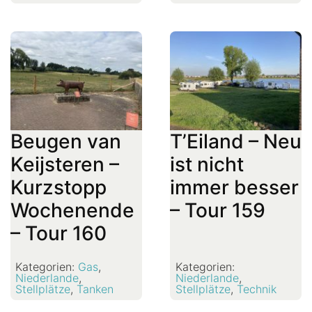
Beugen van
T’Eiland – Neu
Keijsteren –
ist nicht
Kurzstopp
immer besser
Wochenende
– Tour 159
– Tour 160
Kategorien:
Gas
,
Kategorien:
Niederlande
,
Niederlande
,
Stellplätze
,
Tanken
Stellplätze
,
Technik