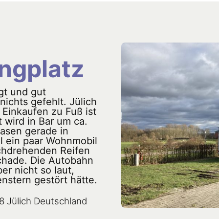
ngplatz
gt und gut
nichts gefehlt. Jülich
. Einkaufen zu Fuß ist
 wird in Bar um ca.
Rasen gerade in
l ein paar Wohnmobil
rchdrehenden Reifen
chade. Die Autobahn
er nicht so laut,
nstern gestört hätte.
8 Jülich Deutschland