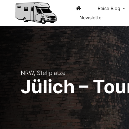
Zum
Inhalt
Reise Blog
springen
Newsletter
NRW
,
Stellplätze
Jülich – Tou