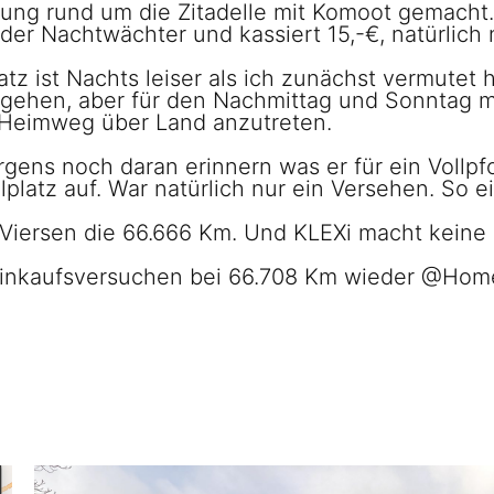
ng rund um die Zitadelle mit Komoot gemacht.
er Nachtwächter und kassiert 15,-€, natürlich n
tz ist Nachts leiser als ich zunächst vermutet 
ngehen, aber für den Nachmittag und Sonntag m
 Heimweg über Land anzutreten.
ens noch daran erinnern was er für ein Vollpfo
latz auf. War natürlich nur ein Versehen. So e
n Viersen die 66.666 Km. Und KLEXi macht kein
Einkaufsversuchen bei 66.708 Km wieder @Home.