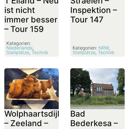
T’Eiland – Neu
Straelen –
ist nicht
Inspektion –
immer besser
Tour 147
– Tour 159
Kategorien:
Niederlande
,
Kategorien:
NRW
,
Stellplätze
,
Technik
Stellplätze
,
Technik
Wolphaartsdijk
Bad
– Zeeland –
Bederkesa –