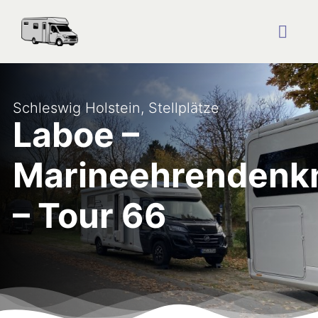
Zum
Inhalt
springen
Togg
Navig
Startseite
Schleswig Holstein
,
Stellplätze
Laboe –
Reise Blog
Marineehrendenk
Plätze
– Tour 66
Über uns
Kontakt