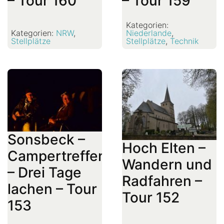
– Tour 160
– Tour 159
Kategorien:
Kategorien:
NRW
,
Niederlande
,
Stellplätze
Stellplätze
,
Technik
Sonsbeck –
Hoch Elten –
Campertreffen
Wandern und
– Drei Tage
Radfahren –
lachen – Tour
Tour 152
153