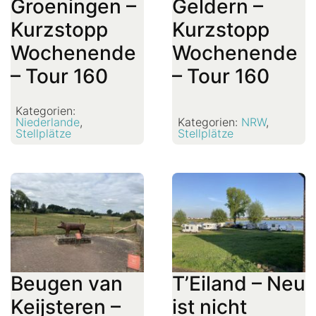
Groeningen –
Geldern –
Kurzstopp
Kurzstopp
Wochenende
Wochenende
– Tour 160
– Tour 160
Kategorien:
Niederlande
,
Kategorien:
NRW
,
Stellplätze
Stellplätze
Beugen van
T’Eiland – Neu
Keijsteren –
ist nicht