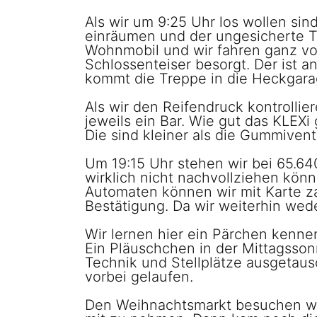
Als wir um 9:25 Uhr los wollen sin
einräumen und der ungesicherte Ti
Wohnmobil und wir fahren ganz vor
Schlossenteiser besorgt. Der ist 
kommt die Treppe in die Heckgarag
Als wir den Reifendruck kontrollie
jeweils ein Bar. Wie gut das KLEX
Die sind kleiner als die Gummiventi
Um 19:15 Uhr stehen wir bei 65.64
wirklich nicht nachvollziehen könn
Automaten können wir mit Karte z
Bestätigung. Da wir weiterhin wed
Wir lernen hier ein Pärchen kenne
Ein Pläuschchen in der Mittagsso
Technik und Stellplätze ausgetau
vorbei gelaufen.
Den Weihnachtsmarkt besuchen wir 