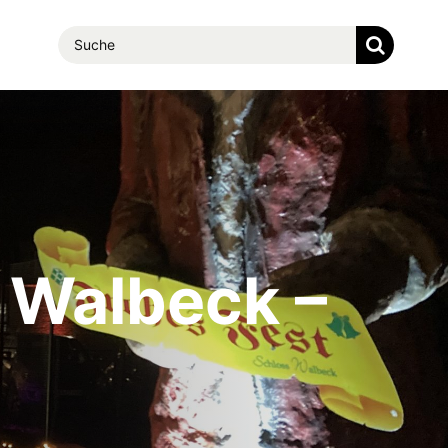
Suche
nach:
 Walbeck –