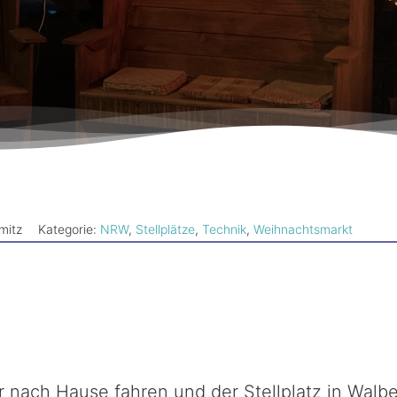
mitz
Kategorie:
NRW
,
Stellplätze
,
Technik
,
Weihnachtsmarkt
nach Hause fahren und der Stellplatz in Walbeck