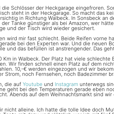
d die Schlösser der Heckgarage eingefroren. Som
sch steht in der Heckgarage. So macht das kei
sichtig in Richtung Walbeck. In Sonsbeck an d
an der Tanke günstiger als bei Amazon, wer hät
e und der Tisch wird wieder gesichert.
ren wird mir fast schlecht. Beide Reifen vorne h
i gerade bei den Experten war. Und die neuen Bo
le und das befüllen ist anstrengender. Das geht
0 Km in Walbeck. Der Platz hat viele schlecht
en. Wir finden schnell einen Platz auf dem nicht
ahlen. 10,-€ werden eingezogen und wir bekom
er Strom, noch Fernsehen, noch Badezimmer brau
n, die auf
Youtube
und
Instagram
unterwegs sind
nne geht bei den Temperaturen gerade eben noc
scht. Abends auf dem Weihnachtsmarkt sind wir
nicht alleine. Ich hatte die tolle Idee doch M