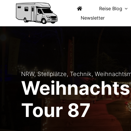
Zum
Inhalt
Reise Blog
springen
Newsletter
NRW
,
Stellplätze
,
Technik
,
Weihnachtsm
Weihnachts
Tour 87