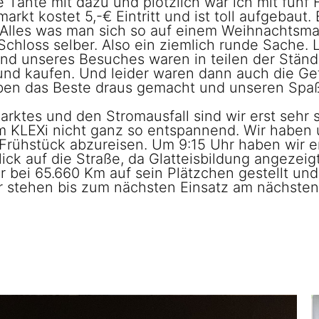
Tante mit dazu und plötzlich war ich mit fünf
kt kostet 5,-€ Eintritt und ist toll aufgebaut. 
lles was man sich so auf einem Weihnachtsmark
hloss selber. Also ein ziemlich runde Sache. L
nd unseres Besuches waren in teilen der Stän
und kaufen. Und leider waren dann auch die Ge
ben das Beste draus gemacht und unseren Spa
Marktes und den Stromausfall sind wir erst se
m KLEXi nicht ganz so entspannend. Wir haben 
rühstück abzureisen. Um 9:15 Uhr haben wir e
ick auf die Straße, da Glatteisbildung angezei
 bei 65.660 Km auf sein Plätzchen gestellt und
her stehen bis zum nächsten Einsatz am nächst