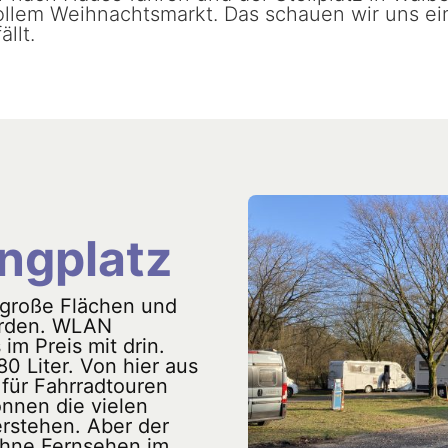
llem Weihnachtsmarkt. Das schauen wir uns einm
llt.
ngplatz
 große Flächen und
erden. WLAN
im Preis mit drin.
80 Liter. Von hier aus
t für Fahrradtouren
nnen die vielen
erstehen. Aber der
ohne Fernsehen im