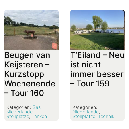
Beugen van
T’Eiland – Neu
Keijsteren –
ist nicht
Kurzstopp
immer besser
Wochenende
– Tour 159
– Tour 160
Kategorien:
Gas
,
Kategorien:
Niederlande
,
Niederlande
,
Stellplätze
,
Tanken
Stellplätze
,
Technik