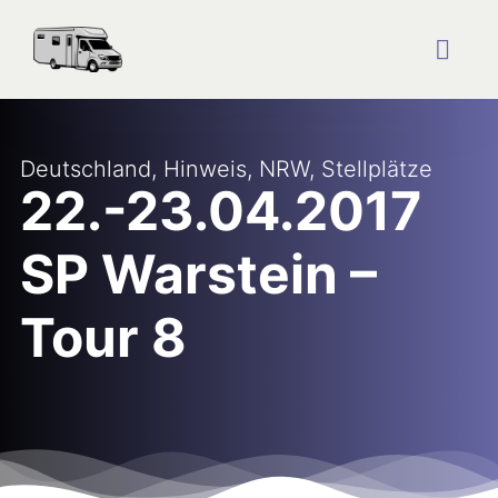
Zum
Inhalt
springen
Togg
Navig
Startseite
Deutschland
,
Hinweis
,
NRW
,
Stellplätze
22.-23.04.2017
Reise Blog
SP Warstein –
Plätze
Tour 8
Über uns
Kontakt