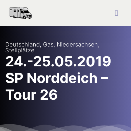
Zum
Inhalt
springen
Togg
Navig
Startseite
Deutschland
,
Gas
,
Niedersachsen
,
Stellplätze
Reise Blog
24.-25.05.2019
SP Norddeich –
Plätze
Tour 26
Über uns
Kontakt