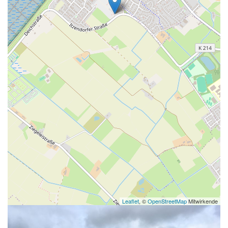
Leaflet
, ©
OpenStreetMap
Mitwirkende