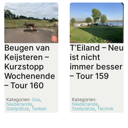
Beugen van
T’Eiland – Neu
Keijsteren –
ist nicht
Kurzstopp
immer besser
Wochenende
– Tour 159
– Tour 160
Kategorien:
Gas
,
Kategorien:
Niederlande
,
Niederlande
,
Stellplätze
,
Tanken
Stellplätze
,
Technik