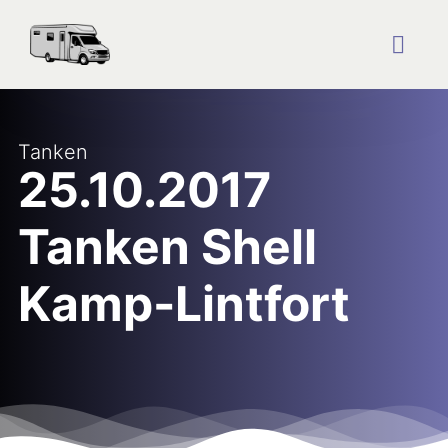
Zum
Inhalt
springen
Togg
Navig
Startseite
Tanken
25.10.2017
Reise Blog
Tanken Shell
Plätze
Kamp-Lintfort
Über uns
Kontakt