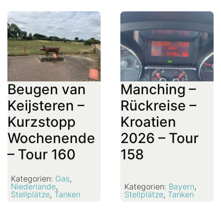
Beugen van
Manching –
Keijsteren –
Rückreise –
Kurzstopp
Kroatien
Wochenende
2026 – Tour
– Tour 160
158
Kategorien:
Gas
,
Niederlande
,
Kategorien:
Bayern
,
Stellplätze
,
Tanken
Stellplätze
,
Tanken