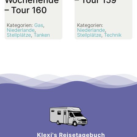
Wochenende
– Tour 159
– Tour 160
Kategorien:
Gas
,
Kategorien:
Niederlande
,
Niederlande
,
Stellplätze
,
Tanken
Stellplätze
,
Technik
Klexi's Reisetagebuch