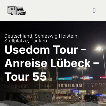
Zum
Inhalt
springen
Togg
Navig
Startseite
Deutschland
,
Schleswig Holstein
,
Stellplätze
,
Tanken
Reise Blog
Usedom Tour –
Anreise Lübeck –
Plätze
Tour 55
Über uns
Kontakt