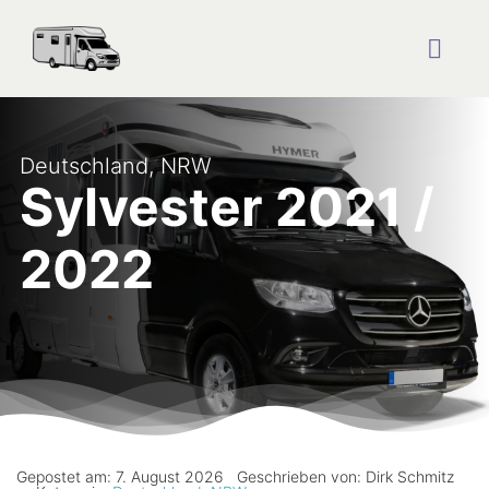
Zum
Inhalt
springen
Togg
Navig
Startseite
Deutschland
,
NRW
Sylvester 2021 /
Reise Blog
2022
Plätze
Über uns
Kontakt
Gepostet am: 7. August 2026
Geschrieben von: Dirk Schmitz