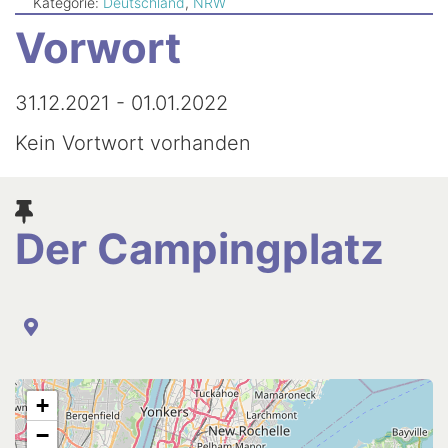
Newsletter
Kategorie:
Deutschland
,
NRW
Vorwort
31.12.2021 - 01.01.2022
Kein Vortwort vorhanden
Der Campingplatz
+
−